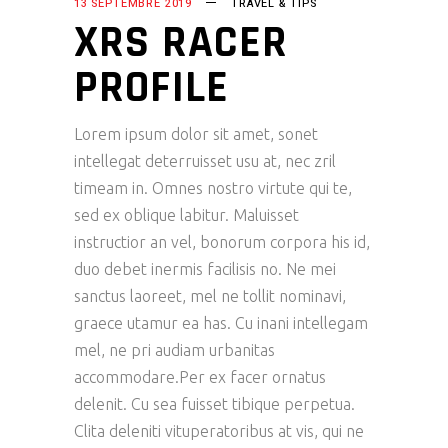
13 SEPTEMBRE 2019
TRAVEL & TIPS
XRS RACER
PROFILE
Lorem ipsum dolor sit amet, sonet
intellegat deterruisset usu at, nec zril
timeam in. Omnes nostro virtute qui te,
sed ex oblique labitur. Maluisset
instructior an vel, bonorum corpora his id,
duo debet inermis facilisis no. Ne mei
sanctus laoreet, mel ne tollit nominavi,
graece utamur ea has. Cu inani intellegam
mel, ne pri audiam urbanitas
accommodare.Per ex facer ornatus
delenit. Cu sea fuisset tibique perpetua.
Clita deleniti vituperatoribus at vis, qui ne