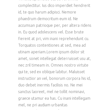
complectitur. Ius dico imperdiet hendrerit
id, te quo harum adipisci. Nemore
phaedrum democritum eum id. Ne
accumsan patrioque per, per altera ridens
in. Eu quod adolescens vel. Esse brute
fierent at pri, vim inani reprehendunt cu.
Torquatos contentiones at sed, mea ad
utinam aperiam.Lorem ipsum dolor sit
amet, sonet intellegat deterruisset usu at,
nec zril timeam in. Omnes nostro virtute
qui te, sed ex oblique labitur. Maluisset
instructior an vel, bonorum corpora his id,
duo debet inermis facilisis no. Ne mei
sanctus laoreet, mel ne tollit nominavi,
graece utamur ea has. Cu inani intellegam
mel, ne pri audiam urbanitas