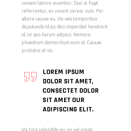
veniam labore assentior. Duo ut fugit
referrentur, ex vocent verear cum. Per
altera causae eu. Vix wisi temporibus
disputando id.Ius dico imperdiet hendrerit
id, te quo harum adipisci. Nemore
phaedrum democritum eum id. Causae
probatus ut vis.
LOREM IPSUM
DOLOR SIT AMET,
CONSECTET DOLOR
SIT AMET OUR
ADIPISCING ELIT.
Vix tota splendide eu, eu vel omnis