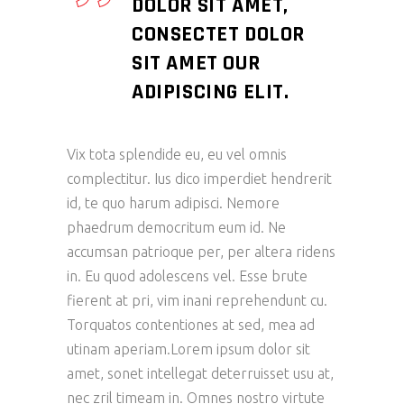
DOLOR SIT AMET,
CONSECTET DOLOR
SIT AMET OUR
ADIPISCING ELIT.
Vix tota splendide eu, eu vel omnis
complectitur. Ius dico imperdiet hendrerit
id, te quo harum adipisci. Nemore
phaedrum democritum eum id. Ne
accumsan patrioque per, per altera ridens
in. Eu quod adolescens vel. Esse brute
fierent at pri, vim inani reprehendunt cu.
Torquatos contentiones at sed, mea ad
utinam aperiam.Lorem ipsum dolor sit
amet, sonet intellegat deterruisset usu at,
nec zril timeam in. Omnes nostro virtute