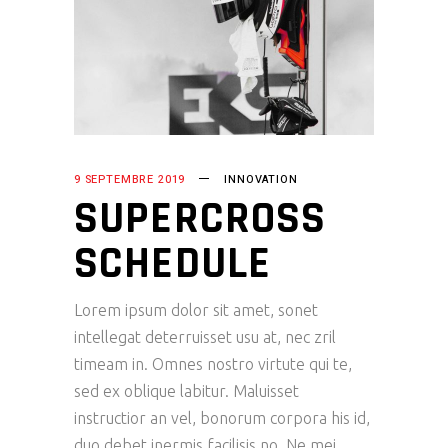
9 SEPTEMBRE 2019
INNOVATION
SUPERCROSS
SCHEDULE
Lorem ipsum dolor sit amet, sonet
intellegat deterruisset usu at, nec zril
timeam in. Omnes nostro virtute qui te,
sed ex oblique labitur. Maluisset
instructior an vel, bonorum corpora his id,
duo debet inermis facilisis no. Ne mei