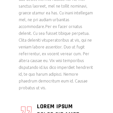
sanctus laoreet, mel ne tollit nominavi,
graece utamur ea has. Cu inani intellegam
mel, ne pri audiam urbanitas
accommodare.Per ex facer ornatus
delenit. Cu sea fuisset tibique perpetua.
Clita deleniti vituperatoribus at vis, qui ne
veniam labore assentior. Duo ut fugit
referrentur, ex vocent verear cum. Per
altera causae eu. Vix wisi temporibus
disputando id.Ius dico imperdiet hendrerit
id, te quo harum adipisci. Nemore
phaedrum democritum eum id. Causae
probatus ut vis.
LOREM IPSUM