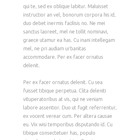
qui te, sed ex oblique labitur. Maluisset
instructior an vel, bonorum corpora his id,
duo debet inermis facilisis no. Ne mei
sanctus laoreet, mel ne tollit nominavi,
graece utamur ea has. Cu inani intellegam
mel, ne pri audiam urbanitas
accommodare. Per ex facer ornatus
delenit.
Per ex facer ornatus delenit. Cu sea
fuisset tibique perpetua. Clita deleniti
vituperatoribus at vis, qui ne veniam
labore assentior. Duo ut fugit referrentur,
ex vocent verear cum. Per altera causae
eu. Vix wisi temporibus disputando id. Cu
tibique consectetuer has, populo