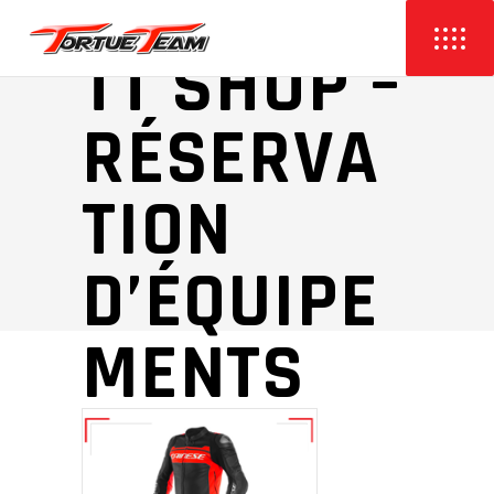
À VOUS DE JOUER
!
TT SHOP –
RÉSERVA
TION
D’ÉQUIPE
MENTS