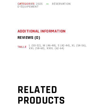
STAGE
CATEGORIES:
2025
RÉSERVATION
D'ÉQUIPEMENT
&
ROULAGE
quantity
ADDITIONAL INFORMATION
REVIEWS (0)
L (50-52), M (46-48), S (42-44), XL (54-56),
TAILLE
XXL (58-60), XXXL (62-64)
RELATED
PRODUCTS