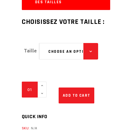
DES TAILLES
CHOISISSEZ VOTRE TAILLE :
Taille
CHOOSE AN OPTION
Réservation
de
ADD TO CART
Combinaison
Homme
QUICK INFO
pour
le
SKU:
N/A